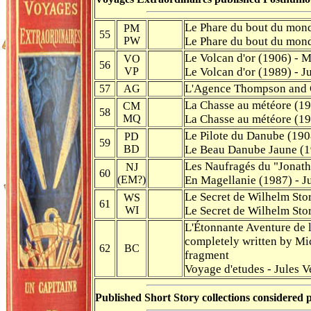
Le Phare du bout du mond
PM
55
PW
Le Phare du bout du mond
Le Volcan d'or (1906) - 
VO
56
VP
Le Volcan d'or (1989) - J
L'Agence Thompson and C
57
AG
La Chasse au météore (19
CM
58
MQ
La Chasse au météore (19
Le Pilote du Danube (190
PD
59
BD
Le Beau Danube Jaune (19
Les Naufragés du "Jonath
NJ
60
(EM?)
En Magellanie (1987) - J
Le Secret de Wilhelm Stor
WS
61
WI
Le Secret de Wilhelm Stor
L'Étonnante Aventure de l
completely written by Mi
62
BC
fragment
Voyage d'etudes - Jules V
Published Short Story collections considered 