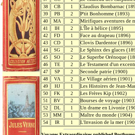
Claudius Bombarnac (18
38
CB
1
P'tit Bonhomme (1893)
39
PB
2
Mirifiques aventures de m
40
MA
2
L'Île à hélice (1895)
41
IH
2
Face au drapeau (1896)
42
FD
1
Clovis Dardentor (1896)
43
CD
1
Le Sphinx des glaces (18
44
SG
2
Le Superbe Orénoque (1
45
SO
2
Le Testament d'un excent
46
TE
2
Seconde patrie (1900)
47
SP
2
Le Village aérien (1901)
48
VA
2
Les Histoires de Jean-Ma
49
HJ
1
Les Frères Kip (1902)
50
FK
2
Bourses de voyage (1903
51
BV
2
Un drame en Livonie (19
52
DL
1
Maître du monde (1904)
53
MM
1
L'Invasion de la mer (190
54
IR
1
Voyages Extraordinaires published Posthumou