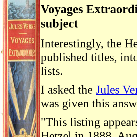
Voyages Extraordi
subject
Interestingly, the H
published titles, in
lists.
I asked the
Jules V
was given this answ
"This listing appears
Hetzel in 1888, Aug