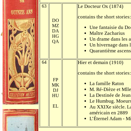
63
Le Docteur Ox (1874)
contains the short stories:
DO
MZ
Une fantaisie du D
DA
Maître Zacharius
HG
Un drame dans les a
QA
Un hivernage dans l
Quarantième ascens
64
Hier et demain (1910)
contains the short stories:
FP
La famille Raton
MK
M. Ré-Dièze et Mll
DJ
La Destinée de Jea
HU
Le Humbug. Moeurs
EL
Au XXIXe siècle. La
américain en 2889
L’Éternel Adam - M