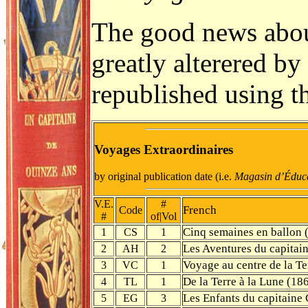
The good news abou
greatly alterered by
republished using t
Voyages Extraordinaires
by original publication date (i.e.
Magasin d’Éduca
V.E.
#
French
Code
#
of|Vol
Cinq semaines en ballon 
1
CS
1
Les Aventures du capitai
2
AH
2
Voyage au centre de la Te
3
VC
1
De la Terre à la Lune (18
4
TL
1
Les Enfants du capitaine
5
EG
3