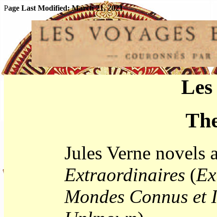
P
age Last Modified:
March 21, 2021
Les
The
Jules Verne novels 
Extraordinaires
(
Ex
Mondes Connus et 