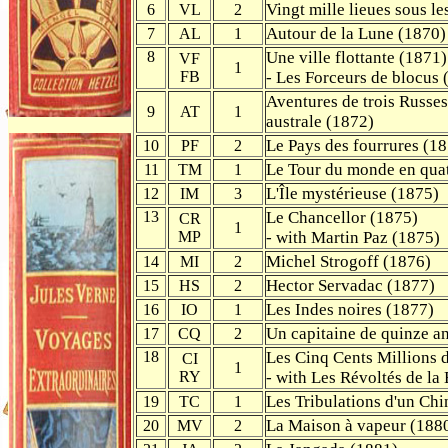
Vingt mille lieues sous l
6
VL
2
Autour de la Lune (1870)
7
AL
1
8
Une ville flottante (1871)
VF
1
FB
- Les Forceurs de blocus 
Aventures de trois Russes 
9
AT
1
australe (1872)
Le Pays des fourrures (1
10
PF
2
Le Tour du monde en quat
11
TM
1
L'Île mystérieuse (1875)
12
IM
3
13
Le Chancellor (1875)
CR
1
MP
- with Martin Paz (1875)
Michel Strogoff (1876)
14
MI
2
Hector Servadac (1877)
15
HS
2
Les Indes noires (1877)
16
IO
1
Un capitaine de quinze a
17
CQ
2
18
Les Cinq Cents Millions 
CI
1
RY
- with Les Révoltés de la
Les Tribulations d'un Chi
19
TC
1
La Maison à vapeur (188
20
MV
2