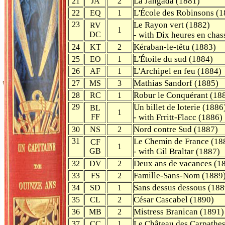
La Jangada (1881)
21
JA
2
L'École des Robinsons (1
22
EQ
1
23
Le Rayon vert (1882)
RV
1
DC
- with Dix heures en chas
Kéraban-le-têtu (1883)
24
KT
2
L'Étoile du sud (1884)
25
EO
1
L'Archipel en feu (1884)
26
AF
1
Mathias Sandorf (1885)
27
MS
3
Robur le Conquérant (18
28
RC
1
29
Un billet de loterie (1886
BL
1
FF
- with Frritt-Flacc (1886)
Nord contre Sud (1887)
30
NS
2
31
Le Chemin de France (18
CF
1
GB
- with Gil Braltar (1887)
Deux ans de vacances (1
32
DV
2
Famille-Sans-Nom (1889
33
FS
2
Sans dessus dessous (188
34
SD
1
César Cascabel (1890)
35
CL
2
Mistress Branican (1891)
36
MB
2
Le Château des Carpathes
37
CC
1